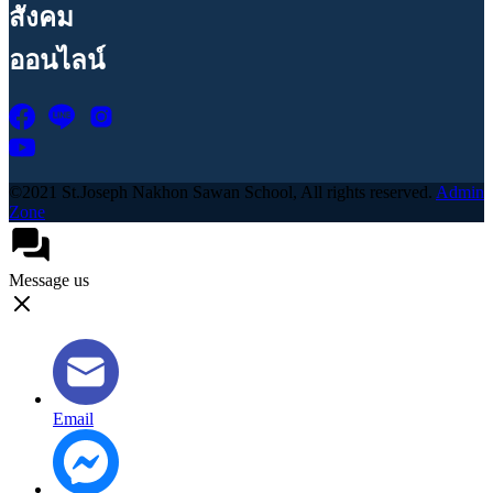
สังคม
ออนไลน์
©2021 St.Joseph Nakhon Sawan School, All rights reserved.
Admin
Zone
Message us
Email