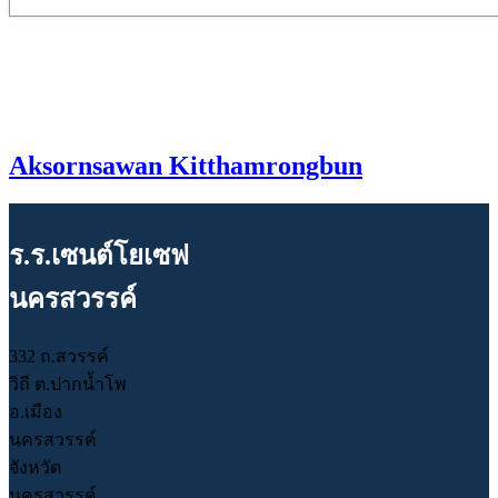
Aksornsawan Kitthamrongbun
ร.ร.เซนต์โยเซฟ
นครสวรรค์
332 ถ.สวรรค์
วิถี ต.ปากน้ำโพ
อ.เมือง
นครสวรรค์
จังหวัด
นครสวรรค์