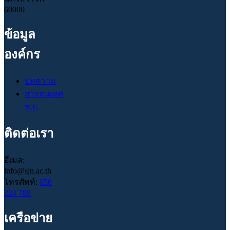
60000
ข้อมูล
องค์กร
บทความ
สารสนเทศ
ซ.ย.
ติดต่อเรา
อีเมล:
info@sjn.ac.th
โทรศัพท์:
056
224 788
เครือข่าย