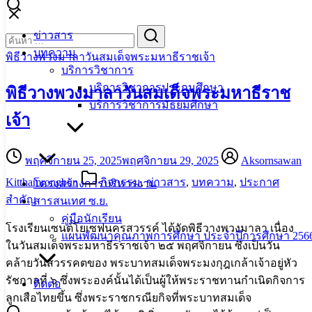
Skip
to
Search
Search
ข่าวสาร
content
for:
บทความ
พิธีวางพวงมาลาวันสมเด็จพระมหาธีราชเจ้า
บริการวิชาการ
บริการวิชาการประถมศึกษา
พิธีวางพวงมาลาวันสมเด็จพระมหาธีราช
บริการวิชาการมัธยมศึกษา
เจ้า
พฤศจิกายน 25, 2025
พฤศจิกายน 29, 2025
Aksornsawan
Kitthamrongbun
กิจกรรม
,
ข่าวสาร
,
บทความ
,
ประกาศ
โครงสร้างการบริหารงาน
สำคัญ
สารสนเทศ ซ.ย.
คู่มือนักเรียน
โรงเรียนเซนต์โยเซฟนครสวรรค์ ได้จัดพิธีวางพวงมาลา เนื่อง
แผนพัฒนาคุณภาพการศึกษา ประจำปีการศึกษา 2566
ในวันสมเด็จพระมหาธีรราชเจ้า ๒๕ พฤศจิกายน ซึ่งเป็นวัน
คล้ายวันสวรรคตของ พระบาทสมเด็จพระมงกุฎเกล้าเจ้าอยู่หัว
รัชกาลที่ ๖ ซึ่งพระองค์นั้นได้เป็นผู้ให้พระราชทานกำเนิดกิจการ
ติดต่อ
ลูกเสือไทยขึ้น ซึ่งพระราชกรณียกิจที่พระบาทสมเด็จ