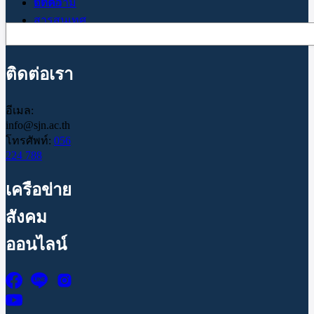
ติดต่อ
บทความ
สารสนเทศ
Search
ซ.ย.
ติดต่อเรา
อีเมล:
info@sjn.ac.th
โทรศัพท์:
056
224 788
เครือข่าย
สังคม
ออนไลน์