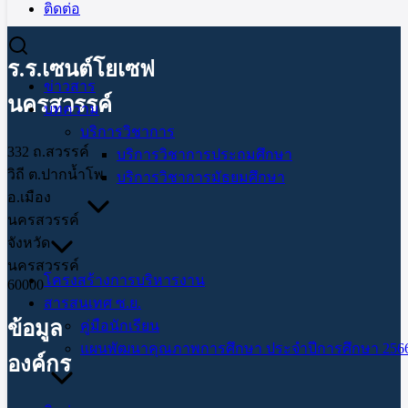
ติดต่อ
ร.ร.เซนต์โยเซฟ
ข่าวสาร
นครสวรรค์
บทความ
บริการวิชาการ
332 ถ.สวรรค์
บริการวิชาการประถมศึกษา
วิถี ต.ปากน้ำโพ
บริการวิชาการมัธยมศึกษา
อ.เมือง
นครสวรรค์
จังหวัด
นครสวรรค์
โครงสร้างการบริหารงาน
60000
สารสนเทศ ซ.ย.
ข้อมูล
คู่มือนักเรียน
แผนพัฒนาคุณภาพการศึกษา ประจำปีการศึกษา 2566
องค์กร