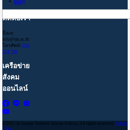
ติดต่อ
ซ.ย.
Search
ติดต่อเรา
อีเมล:
info@sjn.ac.th
โทรศัพท์:
056
224 788
เครือข่าย
สังคม
ออนไลน์
©2021 St.Joseph Nakhon Sawan School, All rights reserved.
Admin
Zone