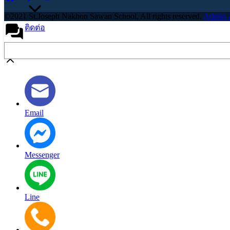
©2021 St.Joseph Nakhon Sawan School, All rights reserved.
Admin 
ติดต่อ
Search
Message us
Email
Messenger
Line