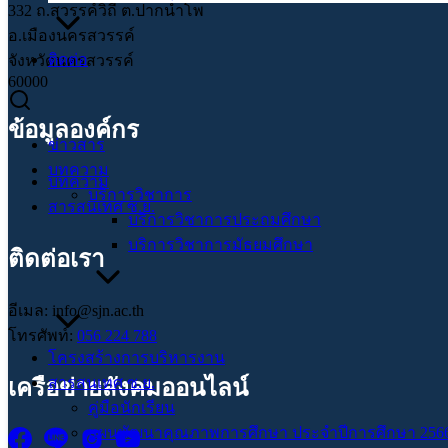
332 ถ.สวรรค์วิถี ต.ปากน้ำโพ
อ.เมืองนครสวรรค์
ติดต่อ
จังหวัดนครสวรรค์
60000
ข้อมูลองค์กร
ข่าวสาร
บทความ
บทความ
บริการวิชาการ
สารสนเทศ ซ.ย.
บริการวิชาการประถมศึกษา
บริการวิชาการมัธยมศึกษา
ติดต่อเรา
อีเมล: info@sjn.ac.th
โทรศัพท์:
056 224 788
โครงสร้างการบริหารงาน
สารสนเทศ ซ.ย.
เครือข่ายสังคมออนไลน์
คู่มือนักเรียน
แผนพัฒนาคุณภาพการศึกษา ประจำปีการศึกษา 2566