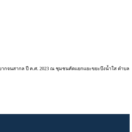
นยากจนสากล ปี ค.ศ. 2023 ณ ชุมชนคัดแยกแยะขยะบึงน้ำใส ตำบล