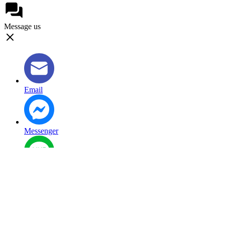
Message us
Email
Messenger
Line
Mobile: +6656224788