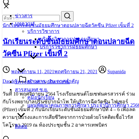
Skip
to
Search
Search
ข่าวสาร
content
for:
บทความ
นักเรียนระดับชั้นมัธยมศึกษาตอนปลายฉีดวัคซีน Pfizer เข็มที่ 2
บริการวิชาการ
บริการวิชาการประถมศึกษา
นักเรียนระดับชั้นมัธยมศึกษาตอนปลายฉีด
บริการวิชาการมัธยมศึกษา
วัคซีน Pfizer เข็มที่ 2
พฤศจิกายน 11, 2021
พฤศจิกายน 21, 2021
Supanida
Daodee
ข่าวสาร
,
ประกาศสำคัญ
โครงสร้างการบริหารงาน
สารสนเทศ ซ.ย.
วันที่ 10 พฤศจิกายน 2564 โรงเรียนเซนต์โยเซฟนครสวรรค์ ร่วม
คู่มือนักเรียน
กับโรงพยาบาลปริ้นซ์ปากน้ำโพ ให้บริการฉีดวัคซีน ไฟเซอร์
แผนพัฒนาคุณภาพการศึกษา ประจำปีการศึกษา 2566
(Pfizer) เข็มที่ 2 กับนักเรียนระดับชั้นมัธยมศึกษาปีที่ 4 – 6 เพื่อลด
ความรุนแรงและการเสียชีวิตจากการป่วยด้วยโรคติดเชื้อไวรัส
โคโรนา 2019 ณ ห้องประชุมชั้น 2 อาคารเทพบิดร
ติดต่อ