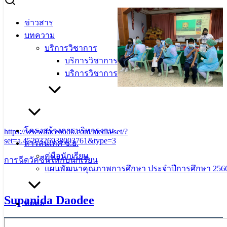
ข่าวสาร
บทความ
บริการวิชาการ
บริการวิชาการประถมศึกษา
บริการวิชาการมัธยมศึกษา
โครงสร้างการบริหารงาน
https://www.facebook.com/media/set/?
set=a.4520326938003761&type=3
สารสนเทศ ซ.ย.
คู่มือนักเรียน
การฉีดวัคซีนให้กับนักเรียน
แผนพัฒนาคุณภาพการศึกษา ประจำปีการศึกษา 2566
Supanida Daodee
ติดต่อ
Search