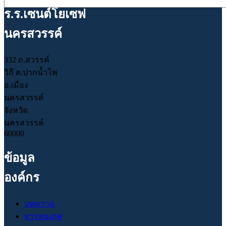
ร.ร.เซนต์โยเซฟ
นครสวรรค์
332 ถ.สวรรค์
วิถี ต.ปากน้ำโพ
อ.เมือง
นครสวรรค์
จังหวัด
นครสวรรค์
60000
ข้อมูล
องค์กร
บทความ
สารสนเทศ