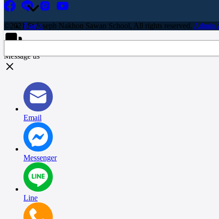
©2021 St.Joseph Nakhon Sawan School, All rights reserved.
Admin 
ติดต่อ
Search
Message us
Email
Messenger
Line