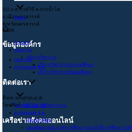
332 ถ.สวรรค์วิถี ต.ปากน้ำโพ
อ.เมืองนครสวรรค์
ติดต่อ
จังหวัดนครสวรรค์
60000
ข่าวสาร
ข้อมูลองค์กร
บทความ
บริการวิชาการ
บทความ
บริการวิชาการประถมศึกษา
สารสนเทศ ซ.ย.
บริการวิชาการมัธยมศึกษา
ติดต่อเรา
อีเมล: info@sjn.ac.th
โทรศัพท์:
056 224 788
โครงสร้างการบริหารงาน
สารสนเทศ ซ.ย.
เครือข่ายสังคมออนไลน์
คู่มือนักเรียน
แผนพัฒนาคุณภาพการศึกษา ประจำปีการศึกษา 2566