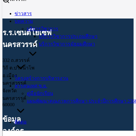
ข่าวสาร
บทความ
บริการวิชาการ
ร.ร.เซนต์โยเซฟ
บริการวิชาการประถมศึกษา
นครสวรรค์
บริการวิชาการมัธยมศึกษา
332 ถ.สวรรค์
วิถี ต.ปากน้ำโพ
อ.เมือง
โครงสร้างการบริหารงาน
นครสวรรค์
สารสนเทศ ซ.ย.
จังหวัด
คู่มือนักเรียน
นครสวรรค์
แผนพัฒนาคุณภาพการศึกษา ประจำปีการศึกษา 2566
60000
ข้อมูล
ติดต่อ
องค์กร
Search