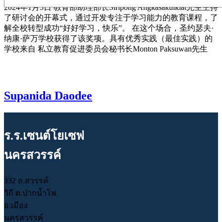
2024年1月5日 教育部助理部长Siripong Angkasakulkiat先生主持
了研讨会的开幕式，通过开发专注于学习能力的教育课程，了
解全校转型成功“好好学习，快乐”。 在这个场合，圣约瑟夫·
纳康·萨万学校获得了该奖项。具有优秀实践（最佳实践）的
学校来自 私立教育促进委员会秘书长Monton Paksuwan先生
Supanida Daodee
ร.ร.เซนต์โยเซฟ
นครสวรรค์
332 ถ.สวรรค์
วิถี ต.ปากน้ำโพ
อ.เมือง
นครสวรรค์