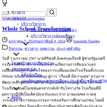
Skip
to
Search
Search
ข่าวสาร
content
for:
บทความ
Whole School Transforming
บริการวิชาการ
Whole School Transforming
บริการวิชาการประถมศึกษา
บริการวิชาการมัธยมศึกษา
มกราคม 5, 2024
กุมภาพันธ์ 8, 2024
Supanida Daodee
กิจกรรม
,
ข่าวสาร
,
บทความ
,
ประกาศสำคัญ
วันที่ 5 มกราคม 2567 นายสิริพงศ์ อังคสกุลเกียรติ ผู้ช่วยรัฐมนตรี
โครงสร้างการบริหารงาน
กระทรวงศึกษาธิการ เป็นประธานเปิดงานการสัมมนาแลก
สารสนเทศ ซ.ย.
เปลี่ยนเรียนรู้ความสำเร็จของการเปลี่ยนแปลงโรงเรียนทั้งระบบ
คู่มือนักเรียน
(Whole School Transforming) สู่การ “เรียนดี มีความสุข” ผ่านการ
แผนพัฒนาคุณภาพการศึกษา ประจำปีการศึกษา 2566
พัฒนาหลักสูตรสถานศึกษาที่มุ่งเน้นสมรรถนะผู้เรียน โอกาสนี้
โรงเรียน​เซนต์​โยเซฟ​นครสวรรค์​เข้ารับโล่รางวัล​ โรงเรียนที่มี
ผลการปฏิบัติเป็นเลิศ (Best Practice) จาก นายมณฑล ภาคสุ
ติดต่อ
วรรณ์เลขาธิการคณะกรรมการส่งเสริมการศึกษาเอกชน โดยมี
ดร.ประภาภัทร นิยมอธิการบดีสถาบันอาศรมศิลป์​และประธาน