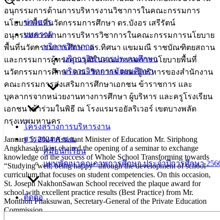
อนุกรรมการ​ด้านการบริหารงานวิชาการในคณะกรรมการ
ข่าวสาร
นโยบายพื้นที่นวัตกรรม​การศึกษา​ ดร.บังอร เสรีรัตน์
บทความ
อนุกรรมการ​ด้านการบริหาร​วิชา​การในคณะกรรมการนโยบาย
บริการวิชาการ
พื้นที่นวัตกรรมการศึกษา ดร.ทิศนา แขมมณี ราชบัณฑิตยสถาน​
บริการวิชาการประถมศึกษา
และกรรมการ​ผู้ทรงคุณวุฒิ​ในคณะกรรมการ​นโยบาย​พื้นที่
บริการวิชาการมัธยมศึกษา
นวัตกรรม​การศึกษา​ คณะวิทยากร คณะผู้บริหารของสำนักงาน
คณะกรรมการส่งเสริมการศึกษาเอกชน ข้าราชการ และ
บุคลากรจากหน่วยงานทางการศึกษา ผู้บริหาร และครูโรงเรียน
เอกชน เข้าร่วมในพิธี ณ โรงแรมรอยัลริเวอร์ เขตบางพลัด
กรุงเทพมหานคร
โครงสร้างการบริหารงาน
สารสนเทศ ซ.ย.
January 5, 2024 Assistant Minister of Education Mr. Siriphong
Angkhasakulkiat chaired the opening of a seminar to exchange
คู่มือนักเรียน
knowledge on the success of Whole School Transforming towards
แผนพัฒนาคุณภาพการศึกษา ประจำปีการศึกษา 2566
“Studying well, being happy” through the development of school
curriculum that focuses on student competencies. On this occasion,
St. Joseph NakhonSawan School received the plaque award for
school with excellent practice results (Best Practice) from Mr.
ติดต่อ
Monthon Phaksuwan, Secretary-General of the Private Education
Commission
Search