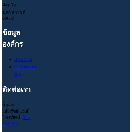
จังหวัด
นครสวรรค์
60000
ข้อมูล
องค์กร
บทความ
สารสนเทศ
ซ.ย.
ติดต่อเรา
อีเมล:
info@sjn.ac.th
โทรศัพท์:
056
224 788